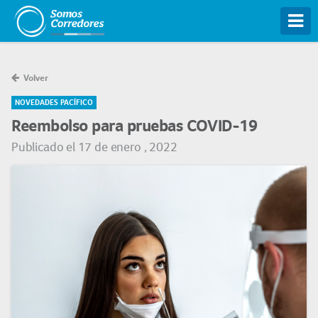
Tog
Volver
NOVEDADES PACÍFICO
Reembolso para pruebas COVID-19
Publicado el 17 de enero , 2022