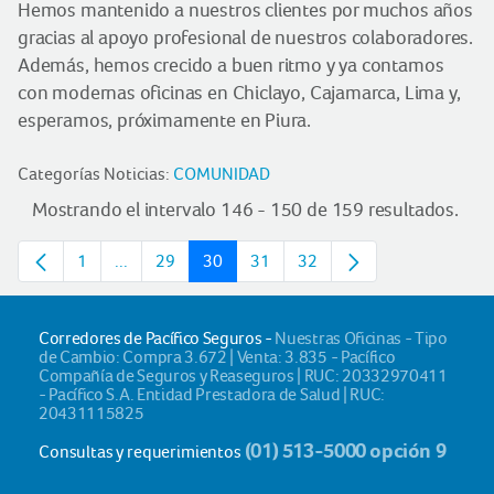
Hemos mantenido a nuestros clientes por muchos años
gracias al apoyo profesional de nuestros colaboradores.
Además, hemos crecido a buen ritmo y ya contamos
con modernas oficinas en Chiclayo, Cajamarca, Lima y,
esperamos, próximamente en Piura.
Categorías Noticias:
COMUNIDAD
Mostrando el intervalo 146 - 150 de 159 resultados.
1
...
29
30
31
32
Página
Páginas intermedias
Página
Página
Página
Página
Corredores de Pacífico Seguros -
Nuestras Oficinas - Tipo
de Cambio: Compra 3.672 | Venta: 3.835 - Pacífico
Compañía de Seguros y Reaseguros | RUC: 20332970411
- Pacífico S.A. Entidad Prestadora de Salud | RUC:
20431115825
(01) 513-5000 opción 9
Consultas y requerimientos