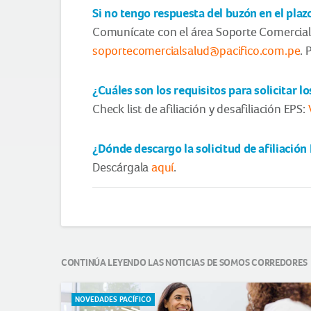
Si no tengo respuesta del buzón en el pla
Comunícate con el área Soporte Comercial
soportecomercialsalud@pacifico.com.pe
. 
¿Cuáles son los requisitos para solicitar 
Check list de afiliación y desafiliación EPS:
¿Dónde descargo la solicitud de afiliación
Descárgala
aquí
.
CONTINÚA LEYENDO LAS NOTICIAS DE SOMOS CORREDORES
NOTICIAS DESTACADAS
NOVEDADES PACÍFICO