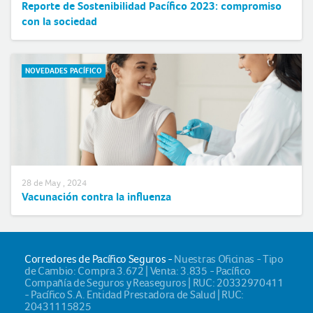
Reporte de Sostenibilidad Pacífico 2023: compromiso
con la sociedad
NOVEDADES PACÍFICO
28 de May , 2024
Vacunación contra la influenza
Corredores de Pacífico Seguros -
Nuestras Oficinas - Tipo
de Cambio: Compra 3.672 | Venta: 3.835 - Pacífico
Compañía de Seguros y Reaseguros | RUC: 20332970411
- Pacífico S.A. Entidad Prestadora de Salud | RUC:
20431115825