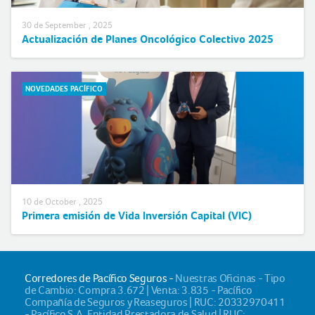
30 de September , 2025
Actualización de Planes Oncológico Colectivo 2025
NOVEDADES PACÍFICO
10 de October , 2025
Primera emisión de Vida Inversión Capital (VIC)
Corredores de Pacífico Seguros -
Nuestras Oficinas - Tipo
de Cambio: Compra 3.672 | Venta: 3.835 - Pacífico
Compañía de Seguros y Reaseguros | RUC: 20332970411
- Pacífico S.A. Entidad Prestadora de Salud | RUC: