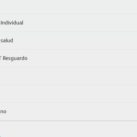
Individual
 salud
T Resguardo
ono