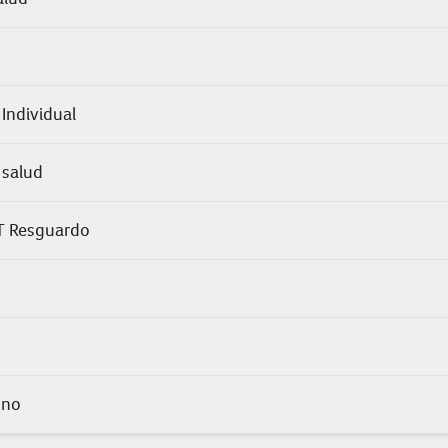
Individual
 salud
T Resguardo
ono