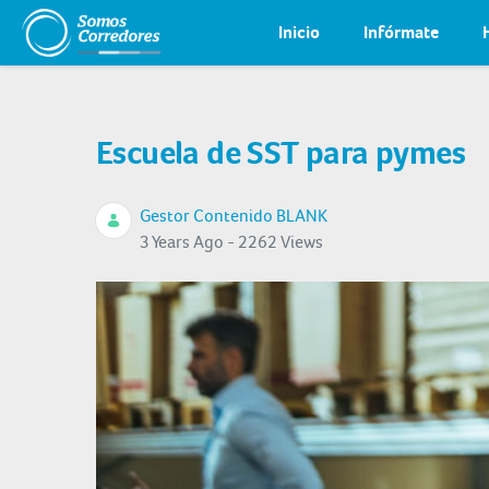
Inicio
Infórmate
Escuela de SST para pymes
Gestor Contenido BLANK
3 Years Ago - 2262 Views