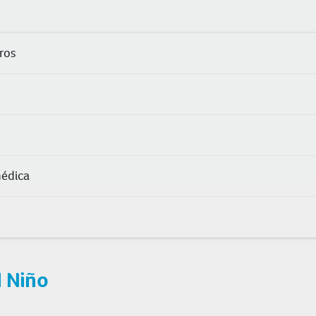
ros
médica
l Niño