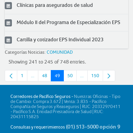
Clínicas para asegurados de salud
Módulo II del Programa de Especialización EPS
Cartilla y cotizador EPS Individual 2023
Categorías Noticias:
COMUNIDAD
Showing 241 to 245 of 748 entries.
1
...
48
49
50
...
150
Page
Intermediate pages
Page
Page
Page
Intermediate pages
Page
Corredores de Pacífico Seguros -
Nuestras Oficinas - Tipo
de Cambio: Compra 3.672 | Venta: 3.835 - Pacífico
Compañía de Seguros y Reaseguros | RUC: 20332970411
- Pacífico S.A. Entidad Prestadora de Salud | RUC:
20431115825
(01) 513-5000 opción 9
Consultas y requerimientos