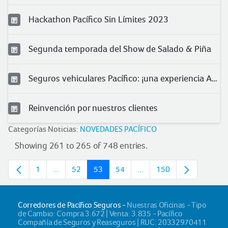
Hackathon Pacífico Sin Límites 2023
Segunda temporada del Show de Salado & Piña
Seguros vehiculares Pacífico: ¡una experiencia Asu!
Reinvención por nuestros clientes
Categorías Noticias:
NOVEDADES PACÍFICO
Showing 261 to 265 of 748 entries.
1
...
52
53
54
...
150
Page
Intermediate pages
Page
Page
Page
Intermediate pages
Page
Corredores de Pacífico Seguros -
Nuestras Oficinas - Tipo
de Cambio: Compra 3.672 | Venta: 3.835 - Pacífico
Compañía de Seguros y Reaseguros | RUC: 20332970411