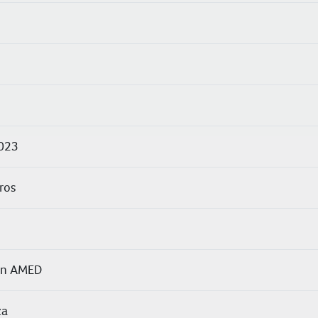
2023
ros
 en AMED
za