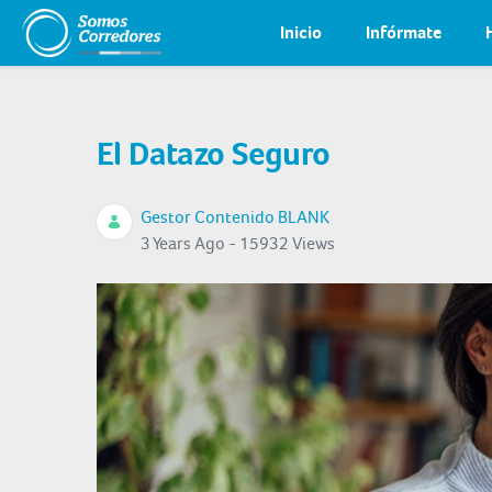
Inicio
Infórmate
El Datazo Seguro
Gestor Contenido BLANK
3 Years Ago - 15932 Views