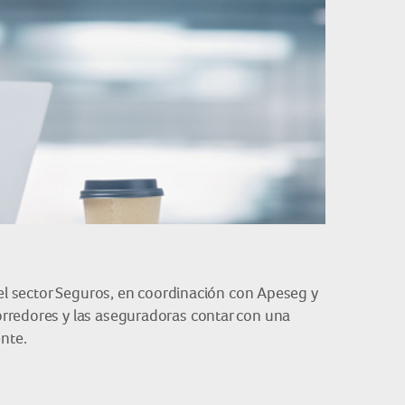
del sector Seguros, en coordinación con Apeseg y
orredores y las aseguradoras contar con una
ente.