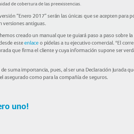
nuidad de cobertura de las preexistencias.
es versión “Enero 2017” serán las únicas que se acepten para 
n versiones antiguas.
 hemos creado un manual que te guiará paso a paso sobre la 
 desde este
enlace
o pídelas a tu ejecutivo comercial. *El corr
urada que firma el cliente y cuya información supone ser ver
es de suma importancia, pues, al ser una Declaración Jurada qu
 el asegurado como para la compañía de seguros.
ro uno!