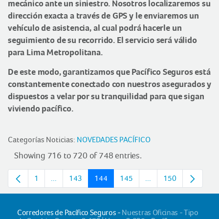
mecánico ante un siniestro. Nosotros localizaremos su
dirección exacta a través de GPS y le enviaremos un
vehículo de asistencia, al cual podrá hacerle un
seguimiento de su recorrido. El servicio será válido
para Lima Metropolitana.
De este modo, garantizamos que Pacífico Seguros está
constantemente conectado con nuestros asegurados y
dispuestos a velar por su tranquilidad para que sigan
viviendo pacífico.
Categorías Noticias:
NOVEDADES PACÍFICO
Showing 716 to 720 of 748 entries.
1
...
143
144
145
...
150
Page
Intermediate pages
Page
Page
Page
Intermediate pages
Page
Corredores de Pacífico Seguros -
Nuestras Oficinas - Tipo