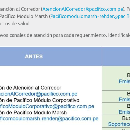
ención al Corredor (
AtencionAlCorredor@pacifico.com.pe
), 
 Pacífico Modulo Marsh (
Pacificomodulomarsh-rehder@pacifi
ctos de salud.
os canales de atención para cada requerimiento. Identifícalo