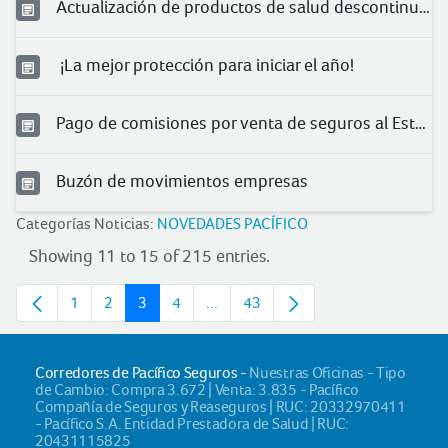
Actualización de productos de salud descontinuados 2026
¡La mejor protección para iniciar el año!
Pago de comisiones por venta de seguros al Estado
Buzón de movimientos empresas
Categorías Noticias:
NOVEDADES PACÍFICO
Showing 11 to 15 of 215 entries.
1
2
3
4
...
43
Page
Page
Page
Page
Intermediate pages
Page
Corredores de Pacífico Seguros -
Nuestras Oficinas - Tipo
de Cambio: Compra 3.672 | Venta: 3.835 - Pacífico
Compañía de Seguros y Reaseguros | RUC: 20332970411
- Pacífico S.A. Entidad Prestadora de Salud | RUC:
20431115825