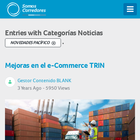
Tog
Entries with Categorías Noticias
.
NOVEDADES PACÍFICO
Mejoras en el e-Commerce TRIN
Gestor Contenido BLANK
3 Years Ago - 5950 Views