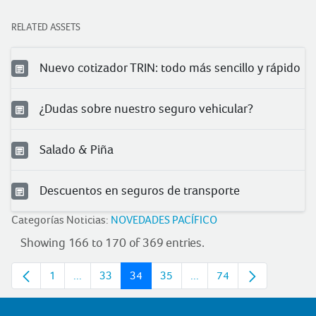
RELATED ASSETS
Nuevo cotizador TRIN: todo más sencillo y rápido
¿Dudas sobre nuestro seguro vehicular?
Salado & Piña
Descuentos en seguros de transporte
Categorías Noticias:
NOVEDADES PACÍFICO
Showing 166 to 170 of 369 entries.
1
...
33
34
35
...
74
Page
Intermediate pages
Page
Page
Page
Intermediate pages
Page