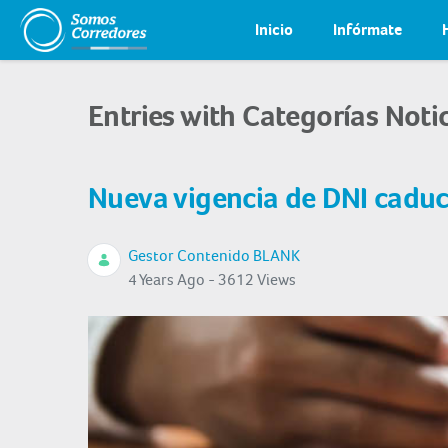
Inicio
Infórmate
Entries with Categorías Noti
Nueva vigencia de DNI cadu
Gestor Contenido BLANK
4 Years Ago - 3612 Views