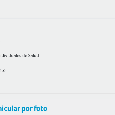
l
ndividuales de Salud
nto
icular por foto