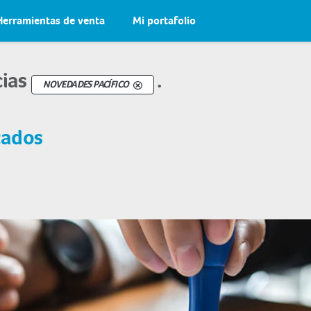
Herramientas de venta
Mi portafolio
cias
.
NOVEDADES PACÍFICO
cados