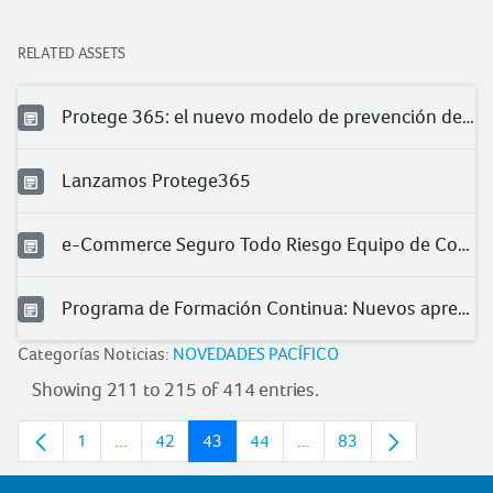
RELATED ASSETS
Protege 365: el nuevo modelo de prevención de Pacífico
Lanzamos Protege365
e-Commerce Seguro Todo Riesgo Equipo de Contratista (TREC)
Programa de Formación Continua: Nuevos aprendizajes para nuestros clientes
Categorías Noticias:
NOVEDADES PACÍFICO
Showing 211 to 215 of 414 entries.
1
...
42
43
44
...
83
Page
Intermediate pages
Page
Page
Page
Intermediate pages
Page