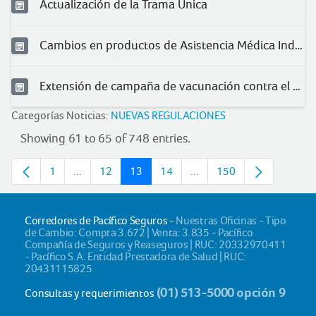
Actualización de la Trama Única
Cambios en productos de Asistencia Médica Individual 2025
Extensión de campaña de vacunación contra el herpes zóster
Categorías Noticias:
NUEVAS REGULACIONES
Showing 61 to 65 of 748 entries.
1
...
12
13
14
...
150
Page
Intermediate pages
Page
Page
Page
Intermediate pages
Page
Corredores de Pacífico Seguros -
Nuestras Oficinas - Tipo
de Cambio: Compra 3.672 | Venta: 3.835 - Pacífico
Compañía de Seguros y Reaseguros | RUC: 20332970411
- Pacífico S.A. Entidad Prestadora de Salud | RUC:
20431115825
(01) 513-5000 opción 9
Consultas y requerimientos