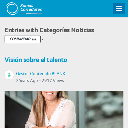
Tog
Entries with Categorías Noticias
.
COMUNIDAD
Visión sobre el talento
Gestor Contenido BLANK
2 Years Ago - 2917 Views