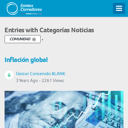
Tog
Entries with Categorías Noticias
.
COMUNIDAD
Inflación global
Gestor Contenido BLANK
3 Years Ago - 2261 Views