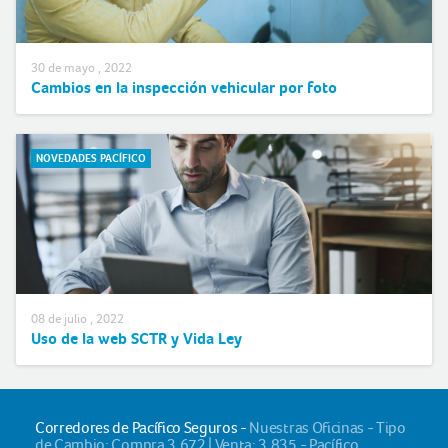
30 de mayo , 2022
Cambios en la inspección vehicular por foto
NOVEDADES PACÍFICO
08 de julio , 2022
Uso de la web SCTR y Vida Ley
Corredores de Pacífico Seguros -
Nuestras Oficinas - Tipo
de Cambio: Compra 3.672 | Venta: 3.835 - Pacífico