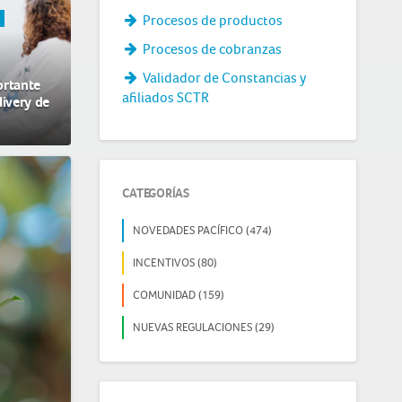
Procesos de productos
O
Procesos de cobranzas
Validador de Constancias y
ortante
afiliados SCTR
livery de
CATEGORÍAS
NOVEDADES PACÍFICO (474)
INCENTIVOS (80)
COMUNIDAD (159)
NUEVAS REGULACIONES (29)