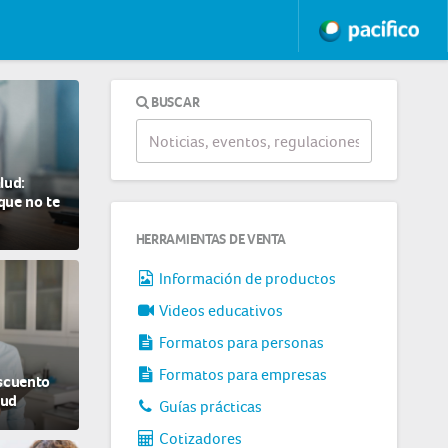
BUSCAR
lud:
que no te
HERRAMIENTAS DE VENTA
Información de productos
Videos educativos
Formatos para personas
Formatos para empresas
scuento
lud
Guías prácticas
Cotizadores