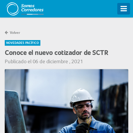
Tog
Volver
NOVEDADES PACÍFICO
Conoce el nuevo cotizador de SCTR
Publicado el 06 de diciembre , 2021