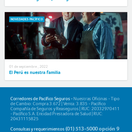
NOVEDADES PACÍFICO
01 de septiembre , 2022
El Perú es nuestra familia
Corredores de Pacífico Seguros -
Nuestras Oficinas - Tipo
de Cambio: Compra 3.672 | Venta: 3.835 - Pacífico
Compañía de Seguros y Reaseguros | RUC: 20332970411
- Pacífico S.A. Entidad Prestadora de Salud | RUC:
20431115825
(01) 513-5000 opción 9
Consultas y requerimientos