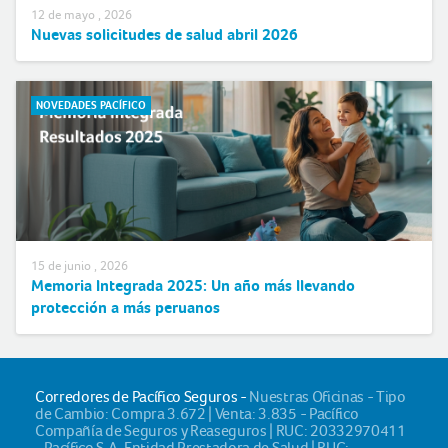
12 de mayo , 2026
Nuevas solicitudes de salud abril 2026
NOVEDADES PACÍFICO
15 de junio , 2026
Memoria Integrada 2025: Un año más llevando
protección a más peruanos
Corredores de Pacífico Seguros -
Nuestras Oficinas - Tipo
de Cambio: Compra 3.672 | Venta: 3.835 - Pacífico
Compañía de Seguros y Reaseguros | RUC: 20332970411
- Pacífico S.A. Entidad Prestadora de Salud | RUC: