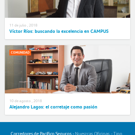
11 de julio , 2018
Víctor Ríos: buscando la excelencia en CAMPUS
COMUNIDAD
10 de agosto , 2018
Alejandro Lagos: el corretaje como pasión
Corredores de Pacífico Seguros -
Nuestras Oficinas - Tipo