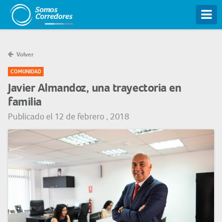
Tog
Volver
COMUNIDAD
Javier Almandoz, una trayectoria en
familia
Publicado el 12 de febrero , 2018