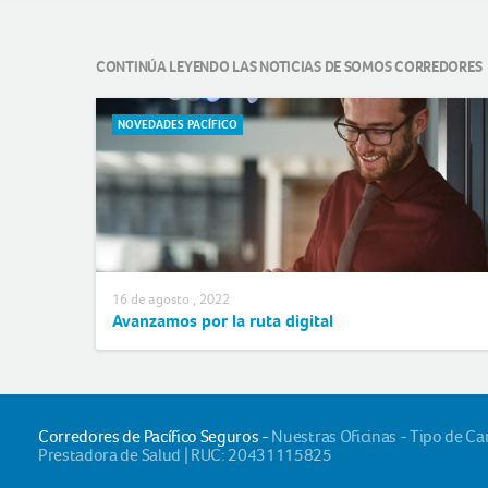
CONTINÚA LEYENDO LAS NOTICIAS DE SOMOS CORREDORES
NOVEDADES PACÍFICO
16 de agosto , 2022
Avanzamos por la ruta digital
Corredores de Pacífico Seguros -
Nuestras Oficinas - Tipo de C
Prestadora de Salud | RUC: 20431115825