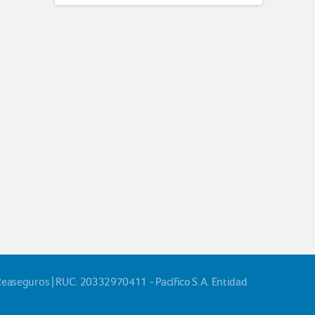
Reaseguros | RUC: 20332970411 - Pacífico S.A. Entidad