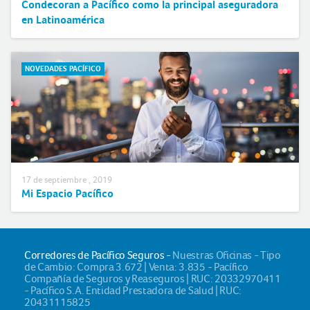
Condecoran a Pacífico como la principal aseguradora
en Latinoamérica
NOVEDADES PACÍFICO
17 de septiembre , 2019
Mi Espacio Pacífico
Corredores de Pacífico Seguros -
Nuestras Oficinas - Tipo
de Cambio: Compra 3.672 | Venta: 3.835 - Pacífico
Compañía de Seguros y Reaseguros | RUC: 20332970411
- Pacífico S.A. Entidad Prestadora de Salud | RUC:
20431115825