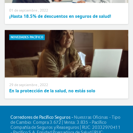
01 de septiembre , 2022
¡Hasta 18.5% de descuentos en seguros de salud!
NOVEDADES PACÍFICO
29 de septiembre , 2022
En la protección de la salud, no estás solo
Corredores de Pacífico Seguros -
Nuestras Oficinas - Tipo
de Cambio: Compra 3.672 | Venta: 3.835 - Pacífico
Compañía de Seguros y Reaseguros | RUC: 20332970411
- Pacífico S.A. Entidad Prestadora de Salud | RUC: