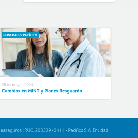
NOVEDADES PACÍFICO
28 de mayo , 2024
Cambios en MINT y Planes Resguardo
Reaseguros | RUC: 20332970411 - Pacífico S.A. Entidad