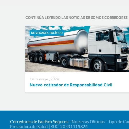
CONTINÚA LEYENDO LAS NOTICIAS DE SOMOS CORREDORES
NOVEDADES PACÍFICO
14 de mayo , 2024
Nuevo cotizador de Responsabilidad Civil
Corredores de Pacífico Seguros -
Nuestras Oficinas - Tipo de C
Prestadora de Salud | RUC: 20431115825