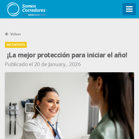
Tog
Volver
INCENTIVOS
¡La mejor protección para iniciar el año!
Publicado el 20 de January , 2026