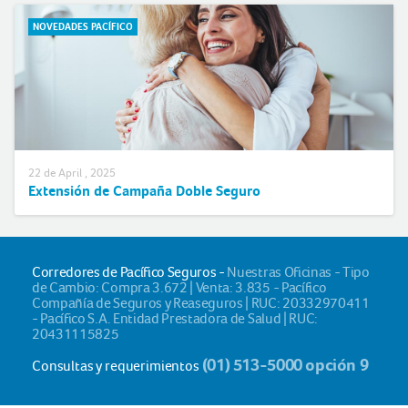
NOVEDADES PACÍFICO
22 de April , 2025
Extensión de Campaña Doble Seguro
Corredores de Pacífico Seguros -
Nuestras Oficinas - Tipo
de Cambio: Compra 3.672 | Venta: 3.835 - Pacífico
Compañía de Seguros y Reaseguros | RUC: 20332970411
- Pacífico S.A. Entidad Prestadora de Salud | RUC:
20431115825
(01) 513-5000 opción 9
Consultas y requerimientos