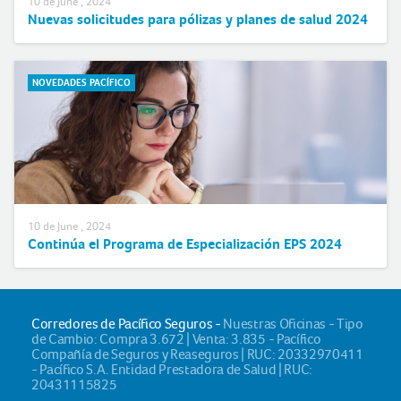
10 de June , 2024
Nuevas solicitudes para pólizas y planes de salud 2024
NOVEDADES PACÍFICO
10 de June , 2024
Continúa el Programa de Especialización EPS 2024
Corredores de Pacífico Seguros -
Nuestras Oficinas - Tipo
de Cambio: Compra 3.672 | Venta: 3.835 - Pacífico
Compañía de Seguros y Reaseguros | RUC: 20332970411
- Pacífico S.A. Entidad Prestadora de Salud | RUC:
20431115825