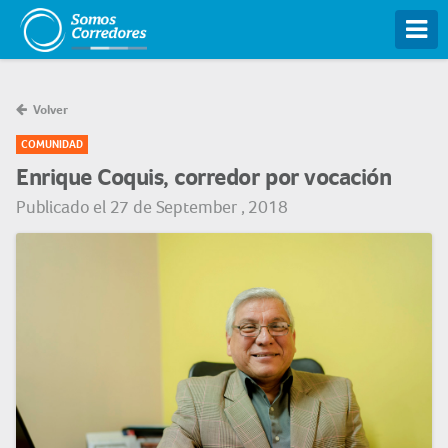
Tog
Volver
COMUNIDAD
Enrique Coquis, corredor por vocación
Publicado el 27 de September , 2018