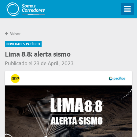
Tog
Volver
NOVEDADES PACÍFICO
Lima 8.8: alerta sismo
Publicado el 28 de April , 2023