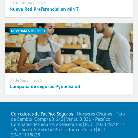
19 de February , 2026
Nueva Red Preferencial en MINT
NOVEDADES PACÍFICO
04 de March , 2026
Campaña de seguros Pyme Salud
Corredores de Pacífico Seguros -
Nuestras Oficinas - Tipo
de Cambio: Compra 3.672 | Venta: 3.835 - Pacífico
Compañía de Seguros y Reaseguros | RUC: 20332970411
- Pacífico S.A. Entidad Prestadora de Salud | RUC:
20431115825