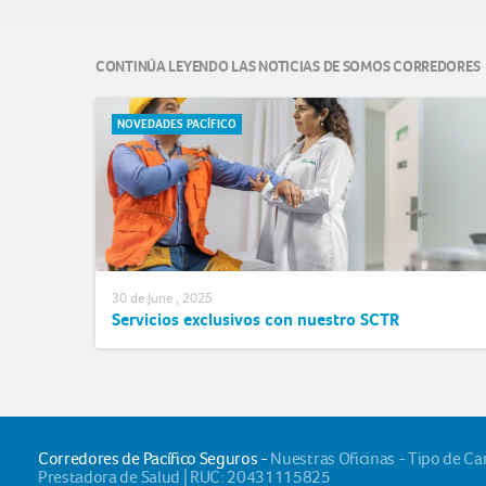
CONTINÚA LEYENDO LAS NOTICIAS DE SOMOS CORREDORES
NOVEDADES PACÍFICO
30 de June , 2025
Servicios exclusivos con nuestro SCTR
Corredores de Pacífico Seguros -
Nuestras Oficinas - Tipo de C
Prestadora de Salud | RUC: 20431115825