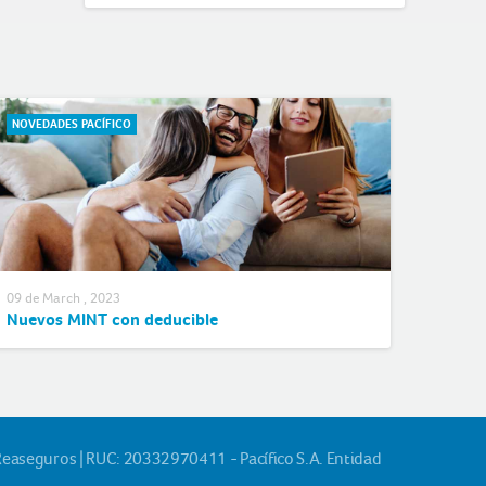
NOVEDADES PACÍFICO
09 de March , 2023
Nuevos MINT con deducible
Reaseguros | RUC: 20332970411 - Pacífico S.A. Entidad