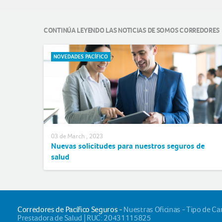
CONTINÚA LEYENDO LAS NOTICIAS DE SOMOS CORREDORES
NOVEDADES PACÍFICO
03 de March , 2023
Nuevas solicitudes para nuestros seguros de
salud
Corredores de Pacífico Seguros -
Nuestras Oficinas - Tipo de C
Prestadora de Salud | RUC: 20431115825