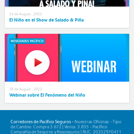
24 de August , 2023
El Niño en el Show de Salado & Piña
NOVEDADES PACÍFICO
28 de August , 2023
Webinar sobre El Fenómeno del Niño
Corredores de Pacífico Seguros -
Nuestras Oficinas - Tipo
de Cambio: Compra 3.672 | Venta: 3.835 - Pacífico
Compañía de Seguros y Reaseguros | RUC: 20332970411