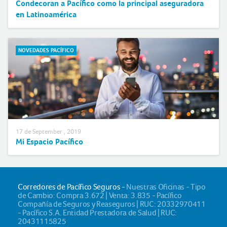
Condecoran a Pacífico como la principal aseguradora
en Latinoamérica
NOVEDADES PACÍFICO
17 de September , 2019
Mi Espacio Pacífico
Corredores de Pacífico Seguros -
Nuestras Oficinas - Tipo
de Cambio: Compra 3.672 | Venta: 3.835 - Pacífico
Compañía de Seguros y Reaseguros | RUC: 20332970411
- Pacífico S.A. Entidad Prestadora de Salud | RUC:
20431115825