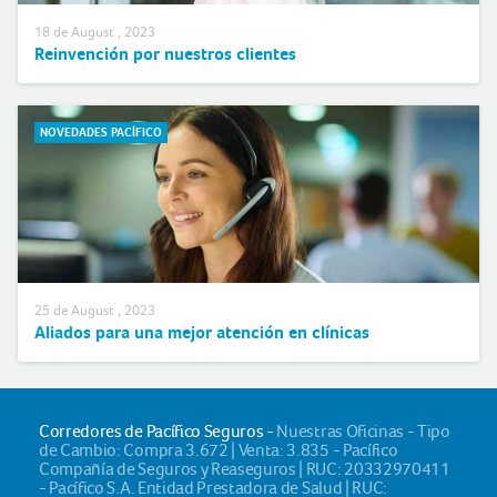
18 de August , 2023
Reinvención por nuestros clientes
NOVEDADES PACÍFICO
25 de August , 2023
Aliados para una mejor atención en clínicas
Corredores de Pacífico Seguros -
Nuestras Oficinas - Tipo
de Cambio: Compra 3.672 | Venta: 3.835 - Pacífico
Compañía de Seguros y Reaseguros | RUC: 20332970411
- Pacífico S.A. Entidad Prestadora de Salud | RUC: