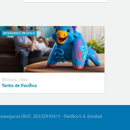
NOVEDADES PACÍFICO
09 de July , 2024
Torito de Pacífico
Reaseguros | RUC: 20332970411 - Pacífico S.A. Entidad