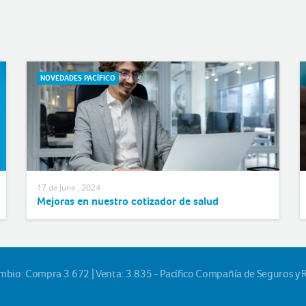
NOVEDADES PACÍFICO
17 de June , 2024
Mejoras en nuestro cotizador de salud
ambio: Compra 3.672 | Venta: 3.835 - Pacífico Compañía de Seguros y 