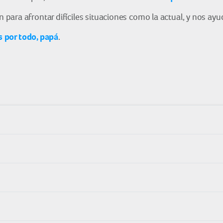
ara afrontar difíciles situaciones como la actual, y nos ayud
s por todo, papá
.