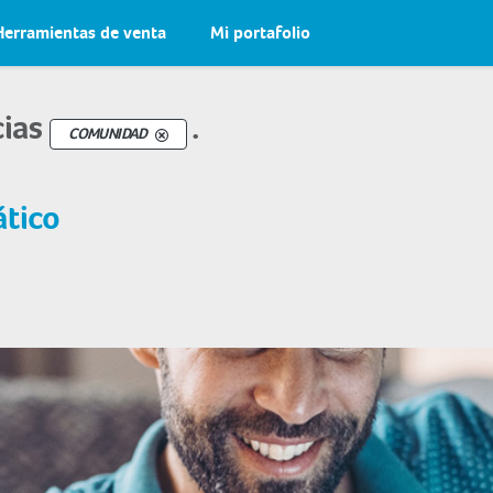
Herramientas de venta
Mi portafolio
cias
.
COMUNIDAD
ático