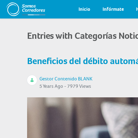
Inicio
Infórmate
Entries with Categorías Noti
Beneficios del débito autom
Gestor Contenido BLANK
5 Years Ago - 7979 Views