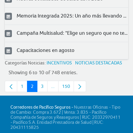
Memoria Integrada 2025: Un año más llevando protección a más peruanos
Campaña Multisalud: "Elige un seguro que no te quede chico"
Capacitaciones en agosto
Categorías Noticias:
INCENTIVOS
NOTICIAS DESTACADAS
Showing 6 to 10 of 748 entries.
1
2
3
...
150
Page
Page
Page
Intermediate pages
Page
Corredores de Pacífico Seguros -
Nuestras Oficinas - Tipo
de Cambio: Compra 3.672 | Venta: 3.835 - Pacífico
Compañía de Seguros y Reaseguros | RUC: 20332970411
- Pacífico S.A. Entidad Prestadora de Salud | RUC:
20431115825