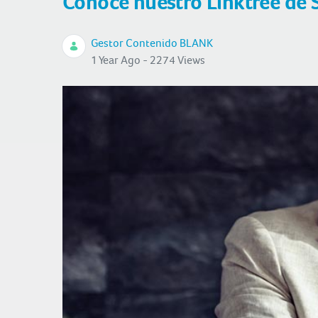
Conoce nuestro Linktree de 
Gestor Contenido BLANK
1 Year Ago - 2274 Views