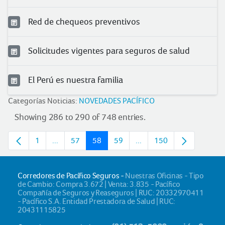
Red de chequeos preventivos
Solicitudes vigentes para seguros de salud
El Perú es nuestra familia
Categorías Noticias:
NOVEDADES PACÍFICO
Showing 286 to 290 of 748 entries.
1
...
57
58
59
...
150
Page
Intermediate pages
Page
Page
Page
Intermediate pages
Page
Corredores de Pacífico Seguros -
Nuestras Oficinas - Tipo
de Cambio: Compra 3.672 | Venta: 3.835 - Pacífico
Compañía de Seguros y Reaseguros | RUC: 20332970411
- Pacífico S.A. Entidad Prestadora de Salud | RUC:
20431115825