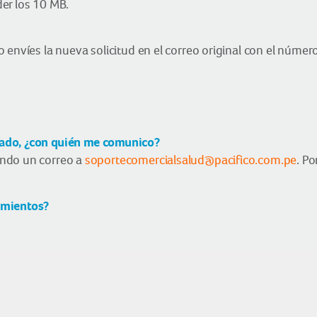
er los 10 MB.
envíes la nueva solicitud en el correo original con el número
icado, ¿con quién me comunico?
ando un correo a
soportecomercialsalud@pacifico.com.pe
. P
vimientos?