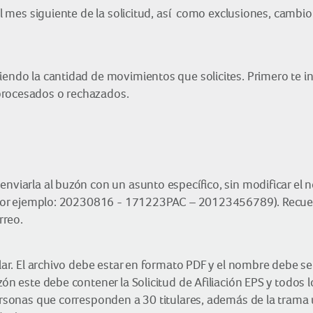
del mes siguiente de la solicitud, así como exclusiones, cambi
iendo la cantidad de movimientos que solicites. Primero te 
procesados o rechazados.
nviarla al buzón con un asunto específico, sin modificar el n
te (por ejemplo: 20230816 - 171223PAC – 20123456789). Rec
rreo.
tular. El archivo debe estar en formato PDF y el nombre debe 
uzón este debe contener la Solicitud de Afiliación EPS y tod
personas que corresponden a 30 titulares, además de la trama 