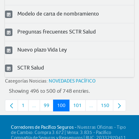
Modelo de carta de nombramiento
Preguntas frecuentes SCTR Salud
Nuevo plazo Vida Ley
SCTR Salud
Categorías Noticias:
NOVEDADES PACÍFICO
Showing 496 to 500 of 748 entries.
1
...
99
100
101
...
150
Page
Intermediate pages
Page
Page
Page
Intermediate pages
Page
Corredores de Pacífico Seguros -
Nuestras Oficinas - Tipo
de Cambio: Compra 3.672 | Venta: 3.835 - Pacífico
Compañía de Seguros y Reaseguros | RUC: 20332970411