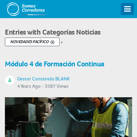
Tog
Entries with Categorías Noticias
.
NOVEDADES PACÍFICO
Módulo 4 de Formación Continua
Gestor Contenido BLANK
4 Years Ago - 3587 Views