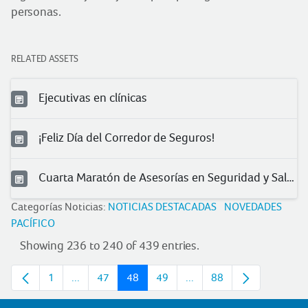
personas.
RELATED ASSETS
Ejecutivas en clínicas
¡Feliz Día del Corredor de Seguros!
Cuarta Maratón de Asesorías en Seguridad y Salud en el Trabajo
Categorías Noticias:
NOTICIAS DESTACADAS
NOVEDADES
PACÍFICO
Showing 236 to 240 of 439 entries.
1
...
47
48
49
...
88
Page
Intermediate pages
Page
Page
Page
Intermediate pages
Page